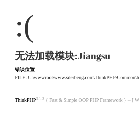
:(
无法加载模块:Jiangsu
错误位置
FILE: C:\wwwroot\www.sderbeng.com\ThinkPHP\Common\f
3.1.3
ThinkPHP
{ Fast & Simple OOP PHP Framework } -- 