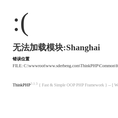
:(
无法加载模块:Shanghai
错误位置
FILE: C:\wwwroot\www.sderbeng.com\ThinkPHP\Common\f
3.1.3
ThinkPHP
{ Fast & Simple OOP PHP Framework } -- 