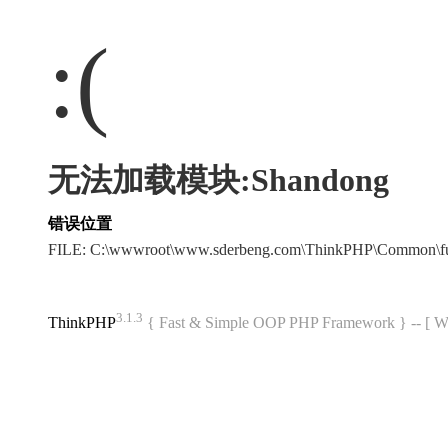
:(
无法加载模块:Shandong
错误位置
FILE: C:\wwwroot\www.sderbeng.com\ThinkPHP\Common\f
3.1.3
ThinkPHP
{ Fast & Simple OOP PHP Framework } -- 