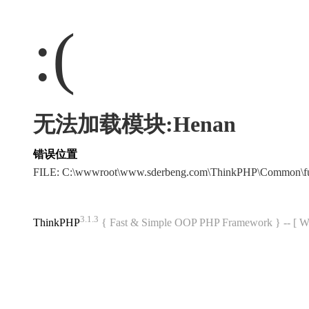
:(
无法加载模块:Henan
错误位置
FILE: C:\wwwroot\www.sderbeng.com\ThinkPHP\Common\f
3.1.3
ThinkPHP
{ Fast & Simple OOP PHP Framework } -- 