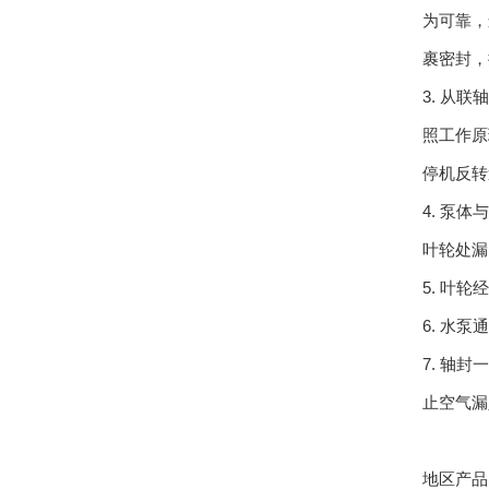
为可靠，
裹密封，
3. 从
照工作原
停机反转
4. 泵
叶轮处漏
5. 叶
6. 水
7. 轴
止空气漏
地区产