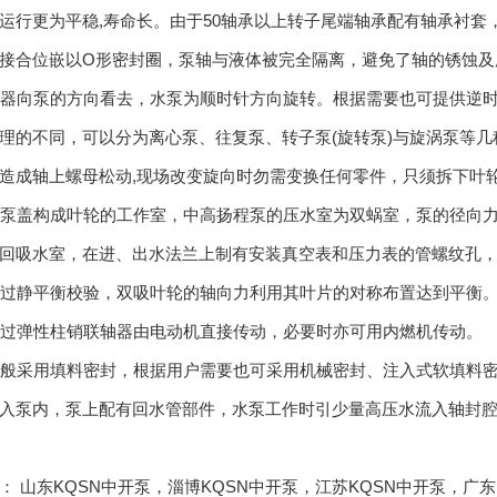
运行更为平稳,寿命长。由于50轴承以上转子尾端轴承配有轴承衬
接合位嵌以O形密封圈，泵轴与液体被完全隔离，避免了轴的锈蚀及
联轴器向泵的方向看去，水泵为顺时针方向旋转。根据需要也可提供逆
理的不同，可以分为离心泵、往复泵、转子泵(旋转泵)与旋涡泵等
造成轴上螺母松动,现场改变旋向时勿需变换任何零件，只须拆下叶
体与泵盖构成叶轮的工作室，中高扬程泵的压水室为双蜗室，泵的径向
回吸水室，在进、出水法兰上制有安装真空表和压力表的管螺纹孔
轮经过静平衡校验，双吸叶轮的轴向力利用其叶片的对称布置达到平衡
泵通过弹性柱销联轴器由电动机直接传动，必要时亦可用内燃机传动。
封一般采用填料密封，根据用户需要也可采用机械密封、注入式软填料密封
入泵内，泵上配有回水管部件，水泵工作时引少量高压水流入轴封
品：
山东KQSN中开泵
，
淄博KQSN中开泵
，
江苏KQSN中开泵
，
广东