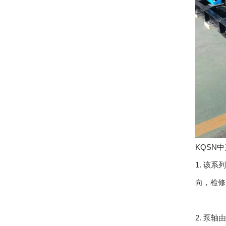
KQSN
1. 该
向，检修
2. 泵