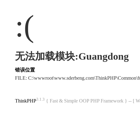
:(
无法加载模块:Guangdong
错误位置
FILE: C:\wwwroot\www.sderbeng.com\ThinkPHP\Common\f
3.1.3
ThinkPHP
{ Fast & Simple OOP PHP Framework } -- 