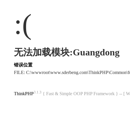
:(
无法加载模块:Guangdong
错误位置
FILE: C:\wwwroot\www.sderbeng.com\ThinkPHP\Common\f
3.1.3
ThinkPHP
{ Fast & Simple OOP PHP Framework } -- 