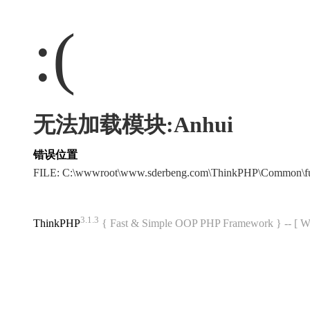
:(
无法加载模块:Anhui
错误位置
FILE: C:\wwwroot\www.sderbeng.com\ThinkPHP\Common\f
3.1.3
ThinkPHP
{ Fast & Simple OOP PHP Framework } -- 